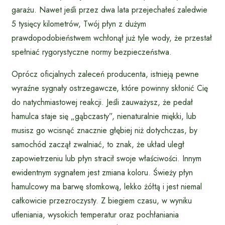
garażu. Nawet jeśli przez dwa lata przejechałeś zaledwie
5 tysięcy kilometrów, Twój płyn z dużym
prawdopodobieństwem wchłonął już tyle wody, że przestał
spełniać rygorystyczne normy bezpieczeństwa.
Oprócz oficjalnych zaleceń producenta, istnieją pewne
wyraźne sygnały ostrzegawcze, które powinny skłonić Cię
do natychmiastowej reakcji. Jeśli zauważysz, że pedał
hamulca staje się „gąbczasty”, nienaturalnie miękki, lub
musisz go wcisnąć znacznie głębiej niż dotychczas, by
samochód zaczął zwalniać, to znak, że układ uległ
zapowietrzeniu lub płyn stracił swoje właściwości. Innym
ewidentnym sygnałem jest zmiana koloru. Świeży płyn
hamulcowy ma barwę słomkową, lekko żółtą i jest niemal
całkowicie przezroczysty. Z biegiem czasu, w wyniku
utleniania, wysokich temperatur oraz pochłaniania