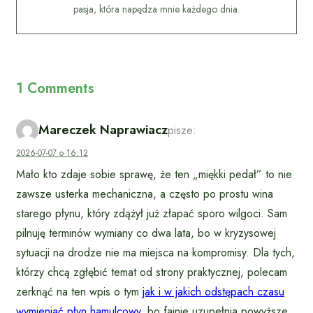
pasja, która napędza mnie każdego dnia.
1 Comments
Mareczek Naprawiacz
pisze:
2026-07-07 o 16:12
Mało kto zdaje sobie sprawę, że ten „miękki pedał” to nie
zawsze usterka mechaniczna, a często po prostu wina
starego płynu, który zdążył już złapać sporo wilgoci. Sam
pilnuję terminów wymiany co dwa lata, bo w kryzysowej
sytuacji na drodze nie ma miejsca na kompromisy. Dla tych,
którzy chcą zgłębić temat od strony praktycznej, polecam
zerknąć na ten wpis o tym
jak i w jakich odstępach czasu
wymieniać płyn hamulcowy
, bo fajnie uzupełnia powyższe