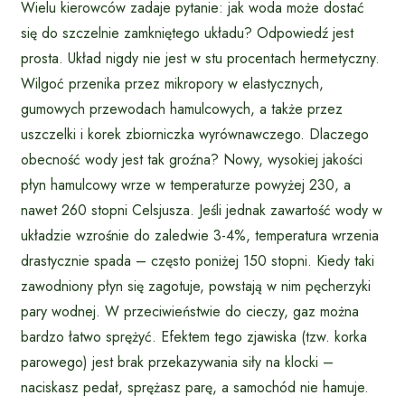
Wielu kierowców zadaje pytanie: jak woda może dostać
się do szczelnie zamkniętego układu? Odpowiedź jest
prosta. Układ nigdy nie jest w stu procentach hermetyczny.
Wilgoć przenika przez mikropory w elastycznych,
gumowych przewodach hamulcowych, a także przez
uszczelki i korek zbiorniczka wyrównawczego. Dlaczego
obecność wody jest tak groźna? Nowy, wysokiej jakości
płyn hamulcowy wrze w temperaturze powyżej 230, a
nawet 260 stopni Celsjusza. Jeśli jednak zawartość wody w
układzie wzrośnie do zaledwie 3-4%, temperatura wrzenia
drastycznie spada – często poniżej 150 stopni. Kiedy taki
zawodniony płyn się zagotuje, powstają w nim pęcherzyki
pary wodnej. W przeciwieństwie do cieczy, gaz można
bardzo łatwo sprężyć. Efektem tego zjawiska (tzw. korka
parowego) jest brak przekazywania siły na klocki –
naciskasz pedał, sprężasz parę, a samochód nie hamuje.