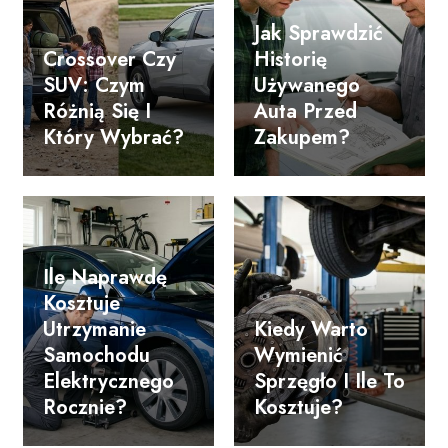
Jak Sprawdzić
Crossover Czy
Historię
SUV: Czym
Używanego
Różnią Się I
Auta Przed
Który Wybrać?
Zakupem?
Ile Naprawdę
Kosztuje
Utrzymanie
Kiedy Warto
Samochodu
Wymienić
Elektrycznego
Sprzęgło I Ile To
Rocznie?
Kosztuje?