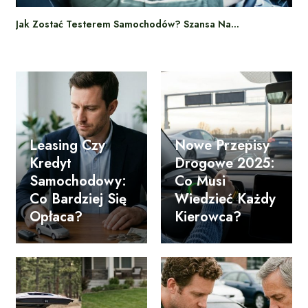
Jak Zostać Testerem Samochodów? Szansa Na…
Leasing Czy
Nowe Przepisy
Kredyt
Drogowe 2025:
Samochodowy:
Co Musi
Co Bardziej Się
Wiedzieć Każdy
Opłaca?
Kierowca?