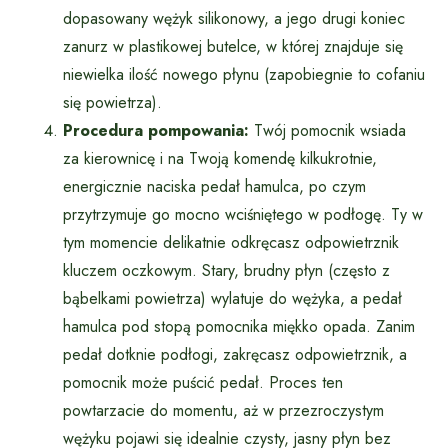
dopasowany wężyk silikonowy, a jego drugi koniec
zanurz w plastikowej butelce, w której znajduje się
niewielka ilość nowego płynu (zapobiegnie to cofaniu
się powietrza).
Procedura pompowania:
Twój pomocnik wsiada
za kierownicę i na Twoją komendę kilkukrotnie,
energicznie naciska pedał hamulca, po czym
przytrzymuje go mocno wciśniętego w podłogę. Ty w
tym momencie delikatnie odkręcasz odpowietrznik
kluczem oczkowym. Stary, brudny płyn (często z
bąbelkami powietrza) wylatuje do wężyka, a pedał
hamulca pod stopą pomocnika miękko opada. Zanim
pedał dotknie podłogi, zakręcasz odpowietrznik, a
pomocnik może puścić pedał. Proces ten
powtarzacie do momentu, aż w przezroczystym
wężyku pojawi się idealnie czysty, jasny płyn bez