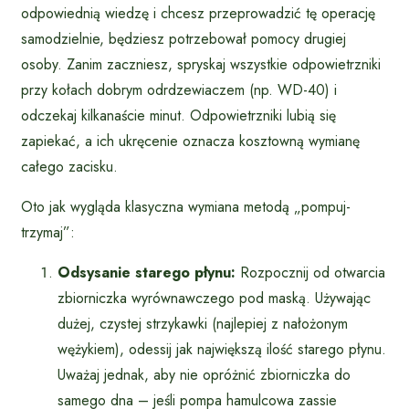
odpowiednią wiedzę i chcesz przeprowadzić tę operację
samodzielnie, będziesz potrzebował pomocy drugiej
osoby. Zanim zaczniesz, spryskaj wszystkie odpowietrzniki
przy kołach dobrym odrdzewiaczem (np. WD-40) i
odczekaj kilkanaście minut. Odpowietrzniki lubią się
zapiekać, a ich ukręcenie oznacza kosztowną wymianę
całego zacisku.
Oto jak wygląda klasyczna wymiana metodą „pompuj-
trzymaj”:
Odsysanie starego płynu:
Rozpocznij od otwarcia
zbiorniczka wyrównawczego pod maską. Używając
dużej, czystej strzykawki (najlepiej z nałożonym
wężykiem), odessij jak największą ilość starego płynu.
Uważaj jednak, aby nie opróżnić zbiorniczka do
samego dna – jeśli pompa hamulcowa zassie