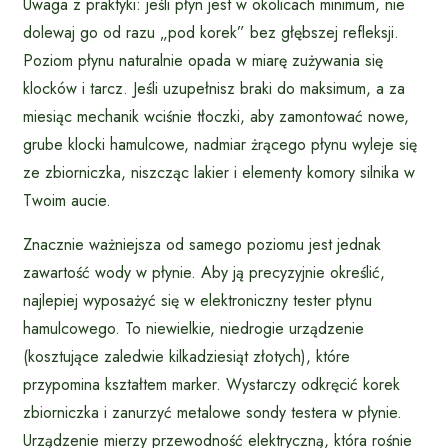
Uwaga z praktyki: jeśli płyn jest w okolicach minimum, nie
dolewaj go od razu „pod korek” bez głębszej refleksji.
Poziom płynu naturalnie opada w miarę zużywania się
klocków i tarcz. Jeśli uzupełnisz braki do maksimum, a za
miesiąc mechanik wciśnie tłoczki, aby zamontować nowe,
grube klocki hamulcowe, nadmiar żrącego płynu wyleje się
ze zbiorniczka, niszcząc lakier i elementy komory silnika w
Twoim aucie.
Znacznie ważniejsza od samego poziomu jest jednak
zawartość wody w płynie. Aby ją precyzyjnie określić,
najlepiej wyposażyć się w elektroniczny tester płynu
hamulcowego. To niewielkie, niedrogie urządzenie
(kosztujące zaledwie kilkadziesiąt złotych), które
przypomina kształtem marker. Wystarczy odkręcić korek
zbiorniczka i zanurzyć metalowe sondy testera w płynie.
Urządzenie mierzy przewodność elektryczną, która rośnie